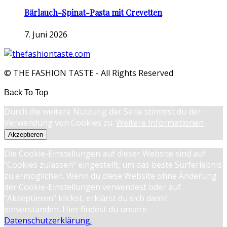
Bärlauch-Spinat-Pasta mit Crevetten
7. Juni 2026
© THE FASHION TASTE - All Rights Reserved
Back To Top
Durch die weitere Nutzung der Seite stimmst du der
Verwendung von Cookies zu.
Weitere Informationen
Akzeptieren
Die Cookie-Einstellungen auf dieser Website sind auf
"Cookies zulassen" eingestellt, um das beste Surferlebnis
zu ermöglichen. Wenn du diese Website ohne Änderung
der Cookie-Einstellungen verwendest oder auf
"Akzeptieren" klickst, erklärst du sich damit
einverstanden. Hier findest du unsere
Datenschutzerklärung.