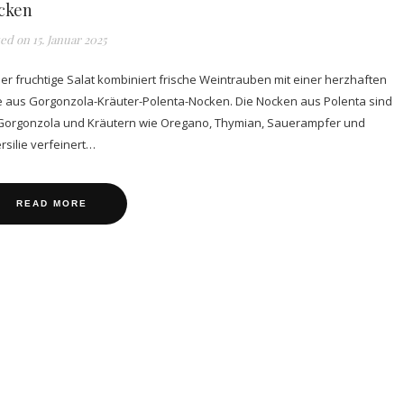
cken
ted on
15. Januar 2025
er fruchtige Salat kombiniert frische Weintrauben mit einer herzhaften
 aus Gorgonzola-Kräuter-Polenta-Nocken. Die Nocken aus Polenta sind
 Gorgonzola und Kräutern wie Oregano, Thymian, Sauerampfer und
rsilie verfeinert…
READ MORE