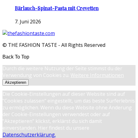
Bärlauch-Spinat-Pasta mit Crevetten
7. Juni 2026
© THE FASHION TASTE - All Rights Reserved
Back To Top
Durch die weitere Nutzung der Seite stimmst du der
Verwendung von Cookies zu.
Weitere Informationen
Akzeptieren
Die Cookie-Einstellungen auf dieser Website sind auf
"Cookies zulassen" eingestellt, um das beste Surferlebnis
zu ermöglichen. Wenn du diese Website ohne Änderung
der Cookie-Einstellungen verwendest oder auf
"Akzeptieren" klickst, erklärst du sich damit
einverstanden. Hier findest du unsere
Datenschutzerklärung.