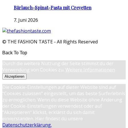
Bärlauch-Spinat-Pasta mit Crevetten
7. Juni 2026
© THE FASHION TASTE - All Rights Reserved
Back To Top
Durch die weitere Nutzung der Seite stimmst du der
Verwendung von Cookies zu.
Weitere Informationen
Akzeptieren
Die Cookie-Einstellungen auf dieser Website sind auf
"Cookies zulassen" eingestellt, um das beste Surferlebnis
zu ermöglichen. Wenn du diese Website ohne Änderung
der Cookie-Einstellungen verwendest oder auf
"Akzeptieren" klickst, erklärst du sich damit
einverstanden. Hier findest du unsere
Datenschutzerklärung.