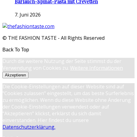
Bärlauch-Spinat-Pasta mit Crevetten
7. Juni 2026
© THE FASHION TASTE - All Rights Reserved
Back To Top
Durch die weitere Nutzung der Seite stimmst du der
Verwendung von Cookies zu.
Weitere Informationen
Akzeptieren
Die Cookie-Einstellungen auf dieser Website sind auf
"Cookies zulassen" eingestellt, um das beste Surferlebnis
zu ermöglichen. Wenn du diese Website ohne Änderung
der Cookie-Einstellungen verwendest oder auf
"Akzeptieren" klickst, erklärst du sich damit
einverstanden. Hier findest du unsere
Datenschutzerklärung.