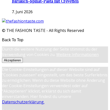
Bärlauch-Spinat-Pasta mit Crevetten
7. Juni 2026
© THE FASHION TASTE - All Rights Reserved
Back To Top
Durch die weitere Nutzung der Seite stimmst du der
Verwendung von Cookies zu.
Weitere Informationen
Akzeptieren
Die Cookie-Einstellungen auf dieser Website sind auf
"Cookies zulassen" eingestellt, um das beste Surferlebnis
zu ermöglichen. Wenn du diese Website ohne Änderung
der Cookie-Einstellungen verwendest oder auf
"Akzeptieren" klickst, erklärst du sich damit
einverstanden. Hier findest du unsere
Datenschutzerklärung.