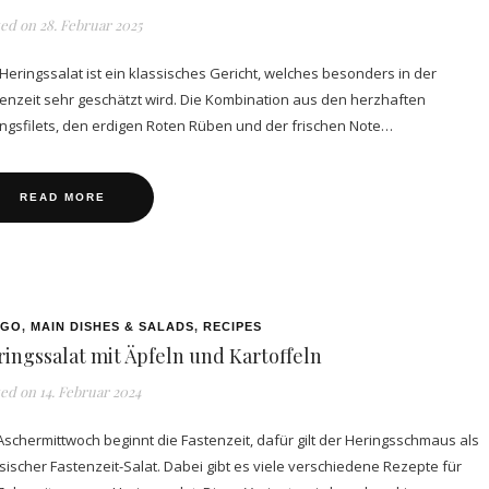
ted on
28. Februar 2025
Heringssalat ist ein klassisches Gericht, welches besonders in der
enzeit sehr geschätzt wird. Die Kombination aus den herzhaften
ngsfilets, den erdigen Roten Rüben und der frischen Note…
READ MORE
 GO
,
MAIN DISHES & SALADS
,
RECIPES
ingssalat mit Äpfeln und Kartoffeln
ted on
14. Februar 2024
schermittwoch beginnt die Fastenzeit, dafür gilt der Heringsschmaus als
sischer Fastenzeit-Salat. Dabei gibt es viele verschiedene Rezepte für