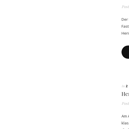
Pos
Der 
Fast
Heri
In
2
Her
Pos
Am A
klas