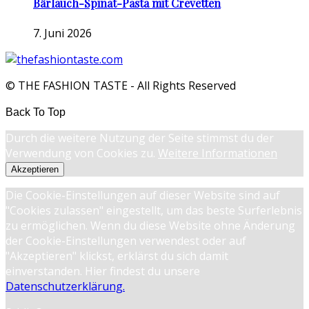
Bärlauch-Spinat-Pasta mit Crevetten
7. Juni 2026
© THE FASHION TASTE - All Rights Reserved
Back To Top
Durch die weitere Nutzung der Seite stimmst du der
Verwendung von Cookies zu.
Weitere Informationen
Akzeptieren
Die Cookie-Einstellungen auf dieser Website sind auf
"Cookies zulassen" eingestellt, um das beste Surferlebnis
zu ermöglichen. Wenn du diese Website ohne Änderung
der Cookie-Einstellungen verwendest oder auf
"Akzeptieren" klickst, erklärst du sich damit
einverstanden. Hier findest du unsere
Datenschutzerklärung.