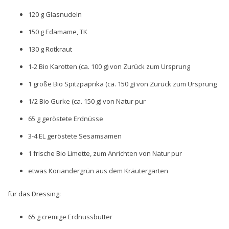
120 g Glasnudeln
150 g Edamame, TK
130 g Rotkraut
1-2 Bio Karotten (ca. 100 g) von Zurück zum Ursprung
1 große Bio Spitzpaprika (ca. 150 g) von Zurück zum Ursprung
1/2 Bio Gurke (ca. 150 g) von Natur pur
65 g geröstete Erdnüsse
3-4 EL geröstete Sesamsamen
1 frische Bio Limette, zum Anrichten von Natur pur
etwas Koriandergrün aus dem Kräutergarten
für das Dressing:
65 g cremige Erdnussbutter