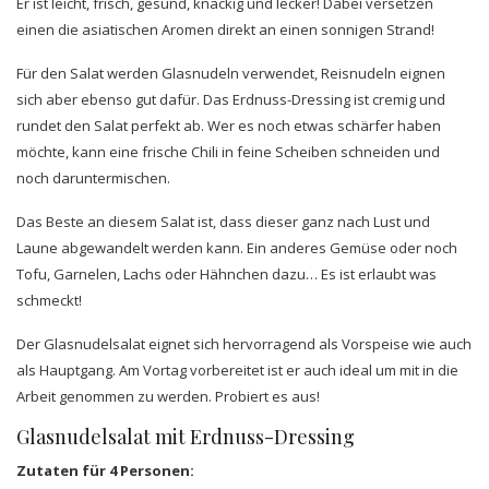
Er ist leicht, frisch, gesund, knackig und lecker! Dabei versetzen
einen die asiatischen Aromen direkt an einen sonnigen Strand!
Für den Salat werden Glasnudeln verwendet, Reisnudeln eignen
sich aber ebenso gut dafür. Das Erdnuss-Dressing ist cremig und
rundet den Salat perfekt ab. Wer es noch etwas schärfer haben
möchte, kann eine frische Chili in feine Scheiben schneiden und
noch daruntermischen.
Das Beste an diesem Salat ist, dass dieser ganz nach Lust und
Laune abgewandelt werden kann. Ein anderes Gemüse oder noch
Tofu, Garnelen, Lachs oder Hähnchen dazu… Es ist erlaubt was
schmeckt!
Der Glasnudelsalat eignet sich hervorragend als Vorspeise wie auch
als Hauptgang. Am Vortag vorbereitet ist er auch ideal um mit in die
Arbeit genommen zu werden. Probiert es aus!
Glasnudelsalat mit Erdnuss-Dressing
Zutaten für 4 Personen: