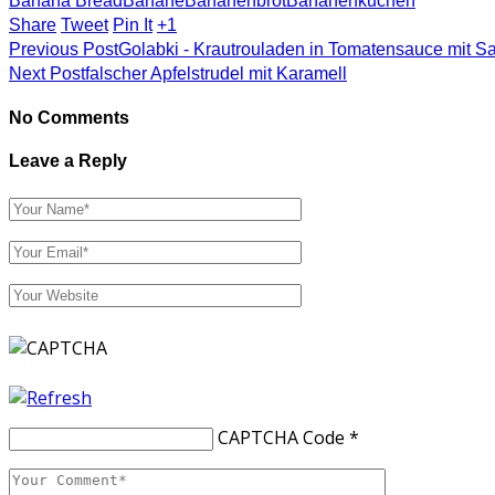
Banana Bread
Banane
Bananenbrot
Bananenkuchen
Share
Tweet
Pin It
+1
Previous Post
Golabki - Krautrouladen in Tomatensauce mit Sal
Next Post
falscher Apfelstrudel mit Karamell
No Comments
Leave a Reply
CAPTCHA Code
*