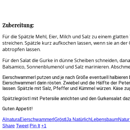
Zubereitung:
Für die Spätzle Mehl, Eier, Milch und Salz zu einem glatt
streichen. Spätzle kurz aufkochen lassen, wenn sie an der
abtropfen lassen.
Für den Salat die Gurke in dünne Scheiben schneiden, dan
Balsamico, Sonnenblumenöl und Salz marinieren. Abschmeck
Eierschwammerl putzen und je nach Größe eventuell halbieren b
Eierschwammerl darin rösten. Zwiebel und die Hälfte der Peter
lassen. Spätzle mit Salz, Pfeffer und Kümmel würzen. Käse zu
Spätzlegröstl mit Petersilie anrichten und den Gurkensalat daz
Guten Appetit!
Alnatura
Eierschwammerl
Gröstl
Ja Natürlich
Lebensbaum
Natur
Share
Tweet
Pin It
+1