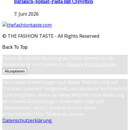
Bärlauch-Spinat-Pasta mit Crevetten
7. Juni 2026
© THE FASHION TASTE - All Rights Reserved
Back To Top
Durch die weitere Nutzung der Seite stimmst du der
Verwendung von Cookies zu.
Weitere Informationen
Akzeptieren
Die Cookie-Einstellungen auf dieser Website sind auf
"Cookies zulassen" eingestellt, um das beste Surferlebnis
zu ermöglichen. Wenn du diese Website ohne Änderung
der Cookie-Einstellungen verwendest oder auf
"Akzeptieren" klickst, erklärst du sich damit
einverstanden. Hier findest du unsere
Datenschutzerklärung.