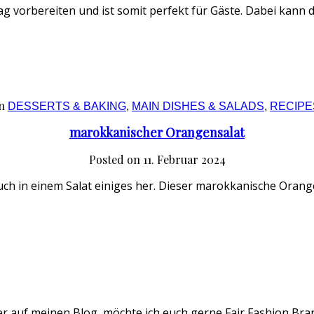
g vorbereiten und ist somit perfekt für Gäste. Dabei kann d
n
DESSERTS & BAKING
,
MAIN DISHES & SALADS
,
RECIPE
marokkanischer Orangensalat
Posted on
11. Februar 2024
h in einem Salat einiges her. Dieser marokkanische Orange
er auf meinen Blog, möchte ich euch gerne Fair Fashion Bran