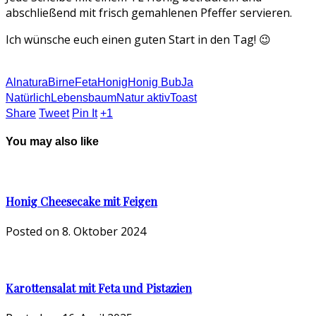
abschließend mit frisch gemahlenen Pfeffer servieren.
Ich wünsche euch einen guten Start in den Tag! 😉
Alnatura
Birne
Feta
Honig
Honig Bub
Ja
Natürlich
Lebensbaum
Natur aktiv
Toast
Share
Tweet
Pin It
+1
You may also like
Honig Cheesecake mit Feigen
Posted on
8. Oktober 2024
Karottensalat mit Feta und Pistazien