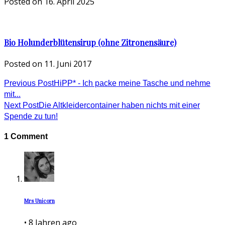
Posted on
16. April 2025
Bio Holunderblütensirup (ohne Zitronensäure)
Posted on
11. Juni 2017
Previous Post
HiPP* - Ich packe meine Tasche und nehme
mit...
Next Post
Die Altkleidercontainer haben nichts mit einer
Spende zu tun!
1 Comment
Mrs Unicorn
•
8 Jahren ago