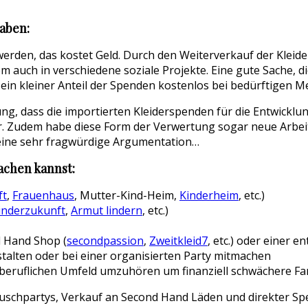
aben:
erden, das kostet Geld. Durch den Weiterverkauf der Kleide
m auch in verschiedene soziale Projekte. Eine gute Sache, 
ein kleiner Anteil der Spenden kostenlos bei bedürftigen M
rung, dass die importierten Kleiderspenden für die Entwickl
r. Zudem habe diese Form der Verwertung sogar neue Arbei
eine sehr fragwürdige Argumentation…
achen kannst:
ft
,
Frauenhaus
, Mutter-Kind-Heim,
Kinderheim
, etc.)
inderzukunft
,
Armut lindern
, etc.)
d Hand Shop (
secondpassion
,
Zweitkleid7
, etc.) oder einer 
talten oder bei einer organisierten Party mitmachen
er beruflichen Umfeld umzuhören um finanziell schwächere F
tauschpartys, Verkauf an Second Hand Läden und direkter Sp