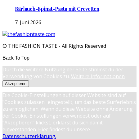
Bärlauch-Spinat-Pasta mit Crevetten
7. Juni 2026
© THE FASHION TASTE - All Rights Reserved
Back To Top
Durch die weitere Nutzung der Seite stimmst du der
Verwendung von Cookies zu.
Weitere Informationen
Akzeptieren
Die Cookie-Einstellungen auf dieser Website sind auf
"Cookies zulassen" eingestellt, um das beste Surferlebnis
zu ermöglichen. Wenn du diese Website ohne Änderung
der Cookie-Einstellungen verwendest oder auf
"Akzeptieren" klickst, erklärst du sich damit
einverstanden. Hier findest du unsere
Datenschutzerklärung.