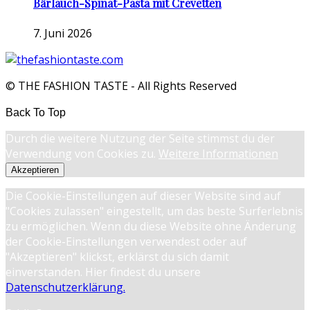
Bärlauch-Spinat-Pasta mit Crevetten
7. Juni 2026
© THE FASHION TASTE - All Rights Reserved
Back To Top
Durch die weitere Nutzung der Seite stimmst du der
Verwendung von Cookies zu.
Weitere Informationen
Akzeptieren
Die Cookie-Einstellungen auf dieser Website sind auf
"Cookies zulassen" eingestellt, um das beste Surferlebnis
zu ermöglichen. Wenn du diese Website ohne Änderung
der Cookie-Einstellungen verwendest oder auf
"Akzeptieren" klickst, erklärst du sich damit
einverstanden. Hier findest du unsere
Datenschutzerklärung.