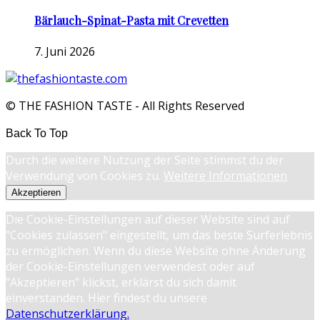
Bärlauch-Spinat-Pasta mit Crevetten
7. Juni 2026
© THE FASHION TASTE - All Rights Reserved
Back To Top
Durch die weitere Nutzung der Seite stimmst du der
Verwendung von Cookies zu.
Weitere Informationen
Akzeptieren
Die Cookie-Einstellungen auf dieser Website sind auf
"Cookies zulassen" eingestellt, um das beste Surferlebnis
zu ermöglichen. Wenn du diese Website ohne Änderung
der Cookie-Einstellungen verwendest oder auf
"Akzeptieren" klickst, erklärst du sich damit
einverstanden. Hier findest du unsere
Datenschutzerklärung.