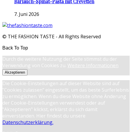
Bärlauch-Spinat-Pasta mit Crevetten
7. Juni 2026
© THE FASHION TASTE - All Rights Reserved
Back To Top
Durch die weitere Nutzung der Seite stimmst du der
Verwendung von Cookies zu.
Weitere Informationen
Akzeptieren
Die Cookie-Einstellungen auf dieser Website sind auf
"Cookies zulassen" eingestellt, um das beste Surferlebnis
zu ermöglichen. Wenn du diese Website ohne Änderung
der Cookie-Einstellungen verwendest oder auf
"Akzeptieren" klickst, erklärst du sich damit
einverstanden. Hier findest du unsere
Datenschutzerklärung.