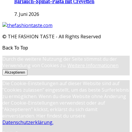
Bärlauch-Spinat-Pasta mit Crevetten
7. Juni 2026
© THE FASHION TASTE - All Rights Reserved
Back To Top
Durch die weitere Nutzung der Seite stimmst du der
Verwendung von Cookies zu.
Weitere Informationen
Akzeptieren
Die Cookie-Einstellungen auf dieser Website sind auf
"Cookies zulassen" eingestellt, um das beste Surferlebnis
zu ermöglichen. Wenn du diese Website ohne Änderung
der Cookie-Einstellungen verwendest oder auf
"Akzeptieren" klickst, erklärst du sich damit
einverstanden. Hier findest du unsere
Datenschutzerklärung.